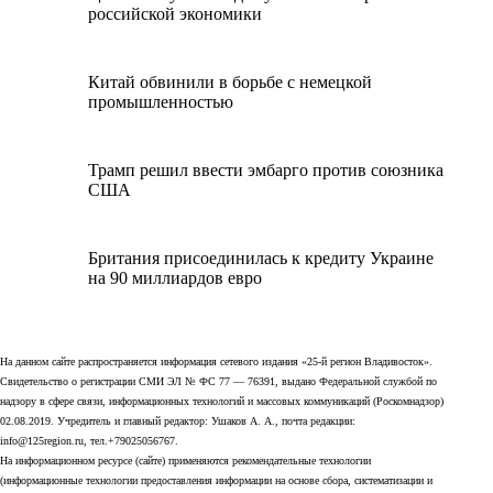
российской экономики
Китай обвинили в борьбе с немецкой
промышленностью
Трамп решил ввести эмбарго против союзника
США
Британия присоединилась к кредиту Украине
на 90 миллиардов евро
На данном сайте распространяется информация сетевого издания «25-й регион Владивосток».
Свидетельство о регистрации СМИ ЭЛ № ФС 77 — 76391, выдано Федеральной службой по
надзору в сфере связи, информационных технологий и массовых коммуникаций (Роскомнадзор)
02.08.2019. Учредитель и главный редактор: Ушаков А. А., почта редакции:
info@125region.ru, тел.+79025056767.
На информационном ресурсе (сайте) применяются рекомендательные технологии
(информационные технологии предоставления информации на основе сбора, систематизации и