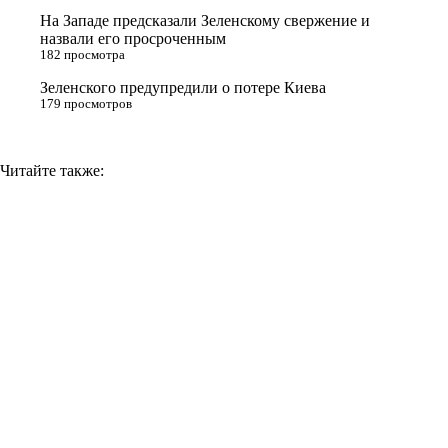
i
На Западе предсказали Зеленскому свержение и
назвали его просроченным
k
182 просмотра
i
Зеленского предупредили о потере Киева
179 просмотров
Читайте также: