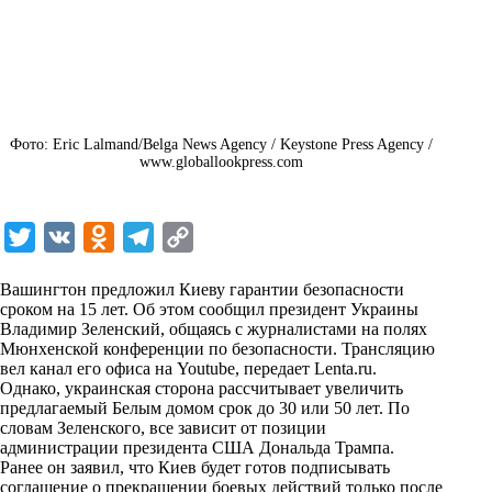
Фото: Eric Lalmand/Belga News Agency / Keystone Press Agency /
www.globallookpress.com
T
V
O
T
C
w
K
d
e
o
Вашингтон предложил Киеву гарантии безопасности
i
n
l
p
сроком на 15 лет. Об этом сообщил президент Украины
Владимир Зеленский, общаясь с журналистами на полях
t
o
e
y
Мюнхенской конференции по безопасности. Трансляцию
t
k
g
L
вел канал его офиса на Youtube, передает
Lenta.ru
.
Однако, украинская сторона рассчитывает увеличить
e
l
r
i
предлагаемый Белым домом срок до 30 или 50 лет. По
r
a
a
n
словам Зеленского, все зависит от позиции
администрации президента США Дональда Трампа.
s
m
k
Ранее он заявил, что Киев будет готов подписывать
s
соглашение о прекращении боевых действий только после