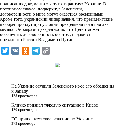
подписания документа о четких гарантиях Украине. В
n
противном случае, подчеркнул Зеленский,
i
договоренности о мире могут оказаться временными.
Кроме того, украинский лидер заявил, что президентские
k
выборы пройдут при условии прекращения огня на два
месяца. Он выразил уверенность, что Трамп может
i
обеспечить договоренность об этом, надавив на
президента России Владимира Путина.
T
V
O
T
C
w
K
d
e
o
i
n
l
p
t
o
e
y
t
k
g
L
На Украине осудили Зеленского из-за его обращения
e
l
r
i
к Западу
428 просмотров
r
a
a
n
Кличко признал тяжелую ситуацию в Киеве
s
m
k
420 просмотров
s
ЕС принял жестокое решение по Украине
n
373 просмотра