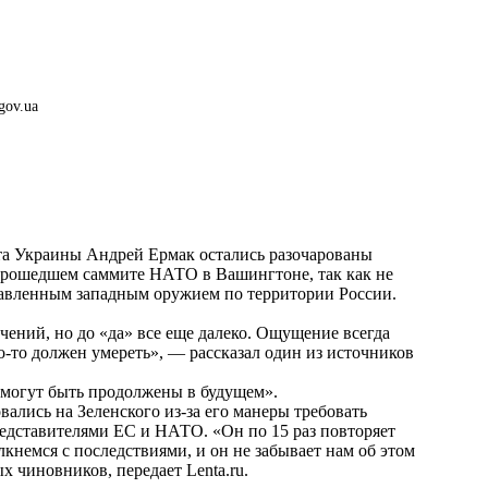
gov.ua
та Украины Андрей Ермак остались разочарованы
 прошедшем саммите НАТО в Вашингтоне, так как не
тавленным западным оружием по территории России.
чений, но до «да» все еще далеко. Ощущение всегда
то-то должен умереть», — рассказал один из источников
 «могут быть продолжены в будущем».
ались на Зеленского из-за его манеры требовать
редставителями ЕС и НАТО. «Он по 15 раз повторяет
кнемся с последствиями, и он не забывает нам об этом
ых чиновников, передает
Lenta.ru
.