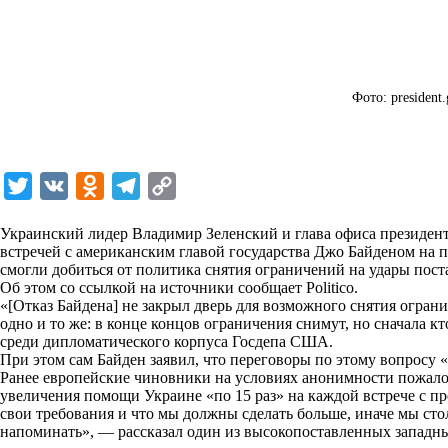
Фото: president.
T
V
O
T
C
w
K
d
e
o
Украинский лидер Владимир Зеленский и глава офиса президен
i
n
l
p
встречей с американским главой государства Джо Байденом на
смогли добиться от политика снятия ограничений на удары пос
t
o
e
y
Об этом со ссылкой на источники сообщает Politico.
t
k
g
L
«[Отказ Байдена] не закрыл дверь для возможного снятия ограни
одно и то же: в конце концов ограничения снимут, но сначала к
e
l
r
i
среди дипломатического корпуса Госдепа США.
r
a
a
n
При этом сам Байден заявил, что переговоры по этому вопросу
Ранее европейские чиновники на условиях анонимности пожалов
s
m
k
увеличения помощи Украине «по 15 раз» на каждой встрече с п
s
свои требования и что мы должны сделать больше, иначе мы стол
напоминать», — рассказал один из высокопоставленных западн
n