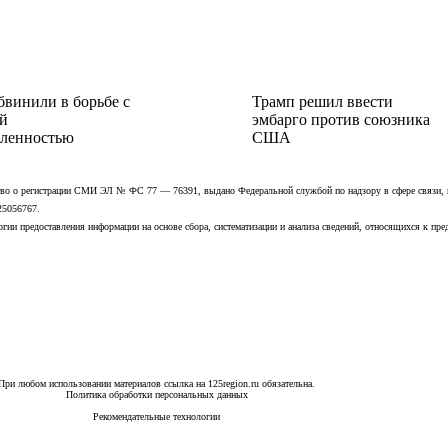
бвинили в борьбе с
Трамп решил ввести
й
эмбарго против союзника
ленностью
США
ьство о регистрации СМИ ЭЛ № ФС 77 — 76391, выдано Федеральной службой по надзору в сфере связи,
25056767.
ии предоставления информации на основе сбора, систематизации и анализа сведений, относящихся к пре
При любом использовании материалов ссылка на 125region.ru обязательна.
Политика обработки персональных данных
Рекомендательные технологии