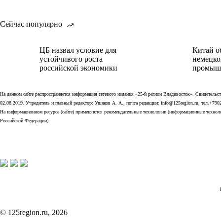
Сейчас популярно
ЦБ назвал условие для
Китай о
устойчивого роста
немецко
российской экономики
промыш
На данном сайте распространяется информация сетевого издания «25-й регион Владивосток». Свидетел
02.08.2019. Учредитель и главный редактор: Ушаков А. А., почта редакции: info@125region.ru, тел.+790
На информационном ресурсе (сайте) применяются рекомендательные технологии (информационные технолог
Российской Федерации).
© 125region.ru, 2026