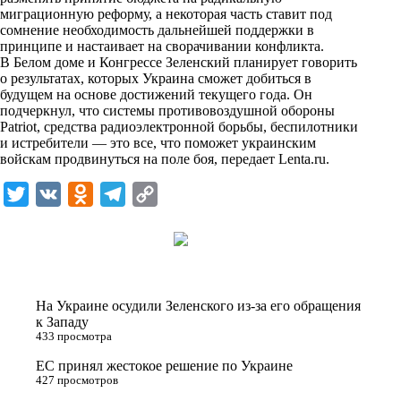
n
миграционную реформу, а некоторая часть ставит под
i
сомнение необходимость дальнейшей поддержки в
принципе и настаивает на сворачивании конфликта.
k
В Белом доме и Конгрессе Зеленский планирует говорить
о результатах, которых Украина сможет добиться в
i
будущем на основе достижений текущего года. Он
подчеркнул, что системы противовоздушной обороны
Patriot, средства радиоэлектронной борьбы, беспилотники
и истребители — это все, что поможет украинским
войскам продвинуться на поле боя, передает
Lenta.ru
.
T
V
O
T
C
w
K
d
e
o
i
n
l
p
t
o
e
y
t
k
g
L
На Украине осудили Зеленского из-за его обращения
e
l
r
i
к Западу
433 просмотра
r
a
a
n
ЕС принял жестокое решение по Украине
s
m
k
427 просмотров
s