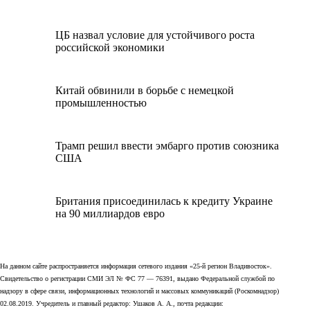
ЦБ назвал условие для устойчивого роста
российской экономики
Китай обвинили в борьбе с немецкой
промышленностью
Трамп решил ввести эмбарго против союзника
США
Британия присоединилась к кредиту Украине
на 90 миллиардов евро
На данном сайте распространяется информация сетевого издания «25-й регион Владивосток».
Свидетельство о регистрации СМИ ЭЛ № ФС 77 — 76391, выдано Федеральной службой по
надзору в сфере связи, информационных технологий и массовых коммуникаций (Роскомнадзор)
02.08.2019. Учредитель и главный редактор: Ушаков А. А., почта редакции: