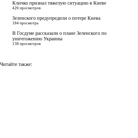
Кличко признал тяжелую ситуацию в Киеве
n
426 просмотров
i
Зеленского предупредили о потере Киева
184 просмотра
k
i
В Госдуме рассказали о плане Зеленского по
уничтожению Украины
138 просмотров
Читайте также: