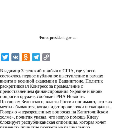
Фото: president.gov.ua
T
V
O
T
C
w
K
d
e
o
Владимир Зеленский прибыл в США, где у него
i
n
l
p
состоялось первое публичное выступление в рамках
визита в военной академии в Вашингтоне. Политик
t
o
e
y
раскритиковал Конгресс за промедление с
t
k
g
L
предоставлением финансирования Украине и вновь
попросил оружие, сообщает
РИА Новости
.
e
l
r
i
По словам Зеленского, власти России понимают, что «их
r
a
a
n
мечты сбываются, когда видят проволочки и скандалы».
Говоря о «неразрешенных вопросах на Капитолийском
s
m
k
холме», политик указал, что новую помощь Киеву
s
блокирует республиканская оппозиция, которая хочет
разменять принятие бюджета на радикальную