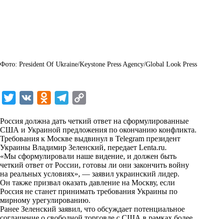
Фото: President Of Ukraine/Keystone Press Agency/Global Look Press
T
V
O
T
C
w
K
d
e
o
Россия должна дать четкий ответ на сформулированные
i
n
l
p
США и Украиной предложения по окончанию конфликта.
Требования к Москве выдвинул в Telegram президент
t
o
e
y
Украины Владимир Зеленский, передает
Lenta.ru
.
t
k
g
L
«Мы сформулировали наше видение, и должен быть
четкий ответ от России, готовы ли они закончить войну
e
l
r
i
на реальных условиях», — заявил украинский лидер.
r
a
a
n
Он также призвал оказать давление на Москву, если
Россия не станет принимать требования Украины по
s
m
k
мирному урегулированию.
s
Ранее Зеленский заявил, что обсуждает потенциальное
соглашение о свободной торговле с США в рамках более