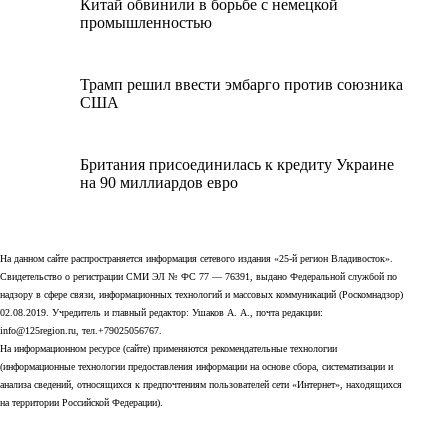
Китай обвинили в борьбе с немецкой
промышленностью
Трамп решил ввести эмбарго против союзника
США
Британия присоединилась к кредиту Украине
на 90 миллиардов евро
На данном сайте распространяется информация сетевого издания «25-й регион Владивосток».
Свидетельство о регистрации СМИ ЭЛ № ФС 77 — 76391, выдано Федеральной службой по
надзору в сфере связи, информационных технологий и массовых коммуникаций (Роскомнадзор)
02.08.2019. Учредитель и главный редактор: Ушаков А. А., почта редакции:
info@125region.ru, тел.+79025056767.
На информационном ресурсе (сайте) применяются рекомендательные технологии
(информационные технологии предоставления информации на основе сбора, систематизации и
анализа сведений, относящихся к предпочтениям пользователей сети «Интернет», находящихся
на территории Российской Федерации).