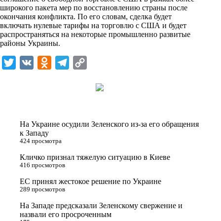
n
широкого пакета мер по восстановлению страны после
i
окончания конфликта. По его словам, сделка будет
включать нулевые тарифы на торговлю с США и будет
k
распространяться на некоторые промышленно развитые
районы Украины.
i
T
V
O
T
C
w
K
d
e
o
i
n
l
p
t
o
e
y
t
k
g
L
На Украине осудили Зеленского из-за его обращения
e
l
r
i
к Западу
424 просмотра
r
a
a
n
Кличко признал тяжелую ситуацию в Киеве
s
m
k
416 просмотров
s
ЕС принял жестокое решение по Украине
n
289 просмотров
i
На Западе предсказали Зеленскому свержение и
назвали его просроченным
k