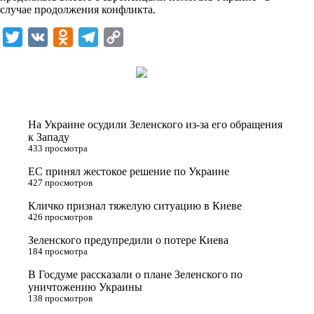
n
случае продолжения конфликта.
i
T
V
O
T
C
k
w
K
d
e
o
i
i
n
l
p
t
o
e
y
t
k
g
L
На Украине осудили Зеленского из-за его обращения
e
l
r
i
к Западу
433 просмотра
r
a
a
n
ЕС принял жестокое решение по Украине
s
m
k
427 просмотров
s
Кличко признал тяжелую ситуацию в Киеве
n
426 просмотров
i
Зеленского предупредили о потере Киева
184 просмотра
k
i
В Госдуме рассказали о плане Зеленского по
уничтожению Украины
138 просмотров