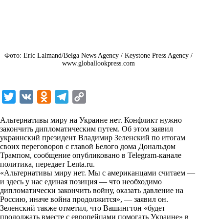
Фото: Eric Lalmand/Belga News Agency / Keystone Press Agency /
www.globallookpress.com
T
V
O
T
C
w
K
d
e
o
Альтернативы миру на Украине нет. Конфликт нужно
i
n
l
p
закончить дипломатическим путем. Об этом заявил
украинский президент Владимир Зеленский по итогам
t
o
e
y
своих переговоров с главой Белого дома Дональдом
t
k
g
L
Трампом, сообщение опубликовано в Telegram-канале
политика, передает
Lenta.ru
.
e
l
r
i
«Альтернативы миру нет. Мы с американцами считаем —
r
a
a
n
и здесь у нас единая позиция — что необходимо
дипломатически закончить войну, оказать давление на
s
m
k
Россию, иначе война продолжится», — заявил он.
s
Зеленский также отметил, что Вашингтон «будет
продолжать вместе с европейцами помогать Украине» в