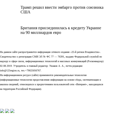
Трамп решил ввести эмбарго против союзника
США
Британия присоединилась к кредиту Украине
на 90 миллиардов евро
На данном сайте распространяется информация сетевого издания «25-й регион Владивосток».
Свидетельство о регистрации СМИ ЭЛ № ФС 77 — 76391, выдано Федеральной службой по
надзору в сфере связи, информационных технологий и массовых коммуникаций (Роскомнадзор)
02.08.2019. Учредитель и главный редактор: Ушаков А. А., почта редакции:
info@125region.ru, тел.+79025056767.
На информационном ресурсе (сайте) применяются рекомендательные технологии
(информационные технологии предоставления информации на основе сбора, систематизации и
анализа сведений, относящихся к предпочтениям пользователей сети «Интернет», находящихся
на территории Российской Федерации).