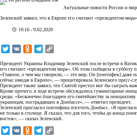
Перейти
Актуальные новости России и мир
к
сути
Зеленский заявил, что в Европе его считают «президентом мира
10:16 - 9.02.2020
T
V
O
T
C
w
K
d
e
o
Президент Украины Владимир Зеленский после встречи в Ватик
i
n
l
p
его считают «президентом мира». Об этом сообщила в субботу п
«Главное, о чем мы говорили, — это мир. Он [понтифик] даже н
t
o
e
y
сейчас имидж в Европе», — процитировала Зеленского пресс-сл
t
k
g
L
Президент также заявил, что Святой престол мог бы сыграть в
Кроме прочего, в ходе встречи обсуждались гуманитарные ин
e
l
r
i
среды. «Бесконечно благодарен его святейшеству за инициативу
r
a
a
n
украинцам, пострадавших в Донбассе», — отметил президент.
Зеленский пригласил понтифика посетить Донбасс. «Я пригласил
s
m
k
не только в столице. Я сказал, что для того, чтобы до конца поня
s
восток», — сказал Зеленский.
n
T
V
O
T
C
i