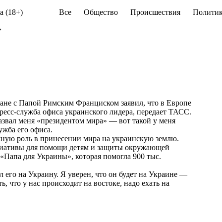
а (18+)
Все
Общество
Происшествия
Политик
»
ане с Папой Римским Франциском заявил, что в Европе
ресс-служба офиса украинского лидера, передает
ТАСС
.
азвал меня «президентом мира» — вот такой у меня
ужба его офиса.
ажную роль в принесении мира на украинскую землю.
ициативы для помощи детям и защиты окружающей
 «Папа для Украины», которая помогла 900 тыс.
 его на Украину. Я уверен, что он будет на Украине —
ть, что у нас происходит на востоке, надо ехать на