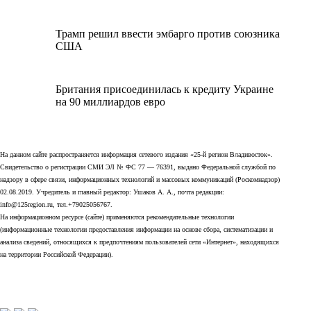
Трамп решил ввести эмбарго против союзника
США
Британия присоединилась к кредиту Украине
на 90 миллиардов евро
На данном сайте распространяется информация сетевого издания «25-й регион Владивосток».
Свидетельство о регистрации СМИ ЭЛ № ФС 77 — 76391, выдано Федеральной службой по
надзору в сфере связи, информационных технологий и массовых коммуникаций (Роскомнадзор)
02.08.2019. Учредитель и главный редактор: Ушаков А. А., почта редакции:
info@125region.ru, тел.+79025056767.
На информационном ресурсе (сайте) применяются рекомендательные технологии
(информационные технологии предоставления информации на основе сбора, систематизации и
анализа сведений, относящихся к предпочтениям пользователей сети «Интернет», находящихся
на территории Российской Федерации).