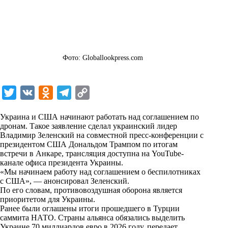
Фото: Globallookpress.com
T
V
O
T
C
w
K
d
e
o
Украина и США начинают работать над соглашением по
i
n
l
p
дронам. Такое заявление сделал украинский лидер
Владимир Зеленский на совместной пресс-конференции с
t
o
e
y
президентом США Дональдом Трампом по итогам
t
k
g
L
встречи в Анкаре, трансляция доступна на YouTube-
канале офиса президента Украины.
e
l
r
i
«Мы начинаем работу над соглашением о беспилотниках
r
a
a
n
с США», — анонсировал Зеленский.
По его словам, противовоздушная оборона является
s
m
k
приоритетом для Украины.
s
Ранее были оглашены итоги прошедшего в Турции
саммита НАТО. Страны альянса обязались выделить
n
Украине 70 миллиардов евро в 2026 году, передает