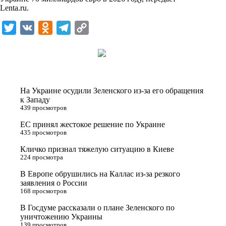
i
Lenta.ru
.
k
T
V
O
T
C
i
w
K
d
e
o
i
n
l
p
t
o
e
y
t
k
g
L
На Украине осудили Зеленского из-за его обращения
e
l
r
i
к Западу
439 просмотров
r
a
a
n
ЕС принял жестокое решение по Украине
s
m
k
435 просмотров
s
Кличко признал тяжелую ситуацию в Киеве
n
224 просмотра
i
В Европе обрушились на Каллас из-за резкого
заявления о России
k
168 просмотров
i
В Госдуме рассказали о плане Зеленского по
уничтожению Украины
139 просмотров