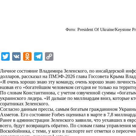
Фото: President Of Ukraine/Keystone Pr
T
V
O
T
C
w
K
d
e
o
Личное состояние Владимира Зеленского, по инсайдерской инф
i
n
l
p
долларов, рассказал на ПМЭФ-2026 глава Госсовета Крыма Вла
«Я очень хорошо знаю эту команду, очень хорошо знаю личность
t
o
e
y
назвав его «богатейшим человеком сегодня не только на террито
t
k
g
L
По словам Константинова, с учетом озвученной суммы «богаты
украинского лидера. «И дальше по миллиардам вниз, которые кто
e
l
r
i
соратниках Зеленского.
r
a
a
n
Согласно данным прессы, самым богатым гражданином Украины
Ахметов. Его состояние Forbes оценивал в марте в 7,8 миллиард
s
m
k
Ранее в администрации Зеленского заявили, что уехавших в ев
s
всего, будут возвращать обратно. По словам главы управления
Воскобойника, с теми, у кого в паспорте нет отметки о пересече
n