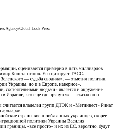
ess Agency/Global Look Press
ормации, оценивается примерно в пять миллиардов
димир Константинов. Его цитирует
ТАСС
.
 Зеленского — судьба сводила», — отметил политик,
рии Украины, но и в Европе, наверное».
ми, состоятельными людьми» является и окружение
 в Израиле, кто еще где прячутся» — сказал он о
 считается владелец групп ДТЭК и «Метинвест» Ринат
а долларов.
ропейские страны военнообязанных украинцев, скорее
 миграционной политики Украины Василия
нии границы, «все просто» и их из ЕС, вероятно, будут