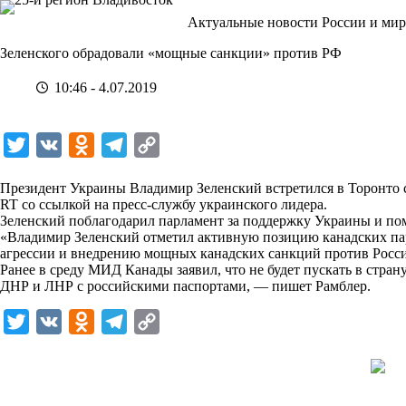
Перейти
Актуальные новости России и мир
к
сути
Зеленского обрадовали «мощные санкции» против РФ
10:46 - 4.07.2019
T
V
O
T
C
w
K
d
e
o
Президент Украины Владимир Зеленский встретился в Торонто с
i
n
l
p
RT cо ссылкой на пресс-службу украинского лидера.
Зеленский поблагодарил парламент за поддержку Украины и по
t
o
e
y
«Владимир Зеленский отметил активную позицию канадских па
t
k
g
L
агрессии и внедрению мощных канадских санкций против Росси
Ранее в среду МИД Канады заявил, что не будет пускать в стра
e
l
r
i
ДНР и ЛНР с российскими паспортами, — пишет
Рамблер
.
r
a
a
n
T
V
O
T
C
s
m
k
w
K
d
e
o
s
i
n
l
p
n
t
o
e
y
i