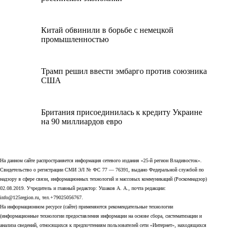
Китай обвинили в борьбе с немецкой
промышленностью
Трамп решил ввести эмбарго против союзника
США
Британия присоединилась к кредиту Украине
на 90 миллиардов евро
На данном сайте распространяется информация сетевого издания «25-й регион Владивосток».
Свидетельство о регистрации СМИ ЭЛ № ФС 77 — 76391, выдано Федеральной службой по
надзору в сфере связи, информационных технологий и массовых коммуникаций (Роскомнадзор)
02.08.2019. Учредитель и главный редактор: Ушаков А. А., почта редакции:
info@125region.ru, тел.+79025056767.
На информационном ресурсе (сайте) применяются рекомендательные технологии
(информационные технологии предоставления информации на основе сбора, систематизации и
анализа сведений, относящихся к предпочтениям пользователей сети «Интернет», находящихся