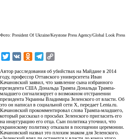
Фото: President Of Ukraine/Keystone Press Agency/Global Look Press
T
V
O
T
C
w
K
d
e
o
Автор расследования об убийствах на Майдане в 2014
i
n
l
p
году, профессор Оттавского университета Иван
Качановский заявил, что заявление сына избранного
t
o
e
y
президента США Дональда Трампа Дональда Трампа-
t
k
g
L
младшего сигнализирует о возможном отстранении
президента Украины Владимира Зеленского от власти. Об
e
l
r
i
это он написал в социальной сети X, передает
Lenta.ru
.
r
a
a
n
Качановский прокомментировал слова Трампа-младшего,
который рассказал о просьбах Зеленского пригласить его
s
m
k
на инаугурацию его отца. Сын политика уточнил, что
s
украинскому политику отказали в посещении церемонии.
Качановский назвал это плохим знаком для Зеленского.
n
«Зеленский вряд ли останется у власти до конца этого