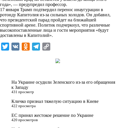
i
года», — предупредил профессор.
17 января Трамп подтвердил перенос инаугурации в
k
ротонду Капитолия из-за сильных холодов. Он добавил,
что президентский парад пройдет на ближайшей
i
спортивной арене. Политик подчеркнул, что различные
высокопоставленные лица и гости мероприятия «будут
доставлены в Капитолий».
T
V
O
T
C
w
K
d
e
o
i
n
l
p
t
o
e
y
t
k
g
L
На Украине осудили Зеленского из-за его обращения
e
l
r
i
к Западу
431 просмотр
r
a
a
n
Кличко признал тяжелую ситуацию в Киеве
s
m
k
422 просмотра
s
ЕС принял жестокое решение по Украине
n
420 просмотров
i