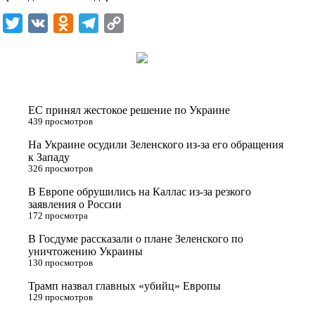
k
T
V
O
T
C
i
w
K
d
e
o
i
n
l
p
t
o
e
y
t
k
g
L
ЕС принял жестокое решение по Украине
e
l
r
i
439 просмотров
r
a
a
n
На Украине осудили Зеленского из-за его обращения
к Западу
s
m
k
326 просмотров
s
В Европе обрушились на Каллас из-за резкого
n
заявления о России
172 просмотра
i
В Госдуме рассказали о плане Зеленского по
k
уничтожению Украины
i
130 просмотров
Трамп назвал главных «убийц» Европы
129 просмотров