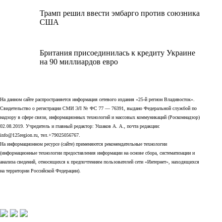
Трамп решил ввести эмбарго против союзника
США
Британия присоединилась к кредиту Украине
на 90 миллиардов евро
На данном сайте распространяется информация сетевого издания «25-й регион Владивосток».
Свидетельство о регистрации СМИ ЭЛ № ФС 77 — 76391, выдано Федеральной службой по
надзору в сфере связи, информационных технологий и массовых коммуникаций (Роскомнадзор)
02.08.2019. Учредитель и главный редактор: Ушаков А. А., почта редакции:
info@125region.ru, тел.+79025056767.
На информационном ресурсе (сайте) применяются рекомендательные технологии
(информационные технологии предоставления информации на основе сбора, систематизации и
анализа сведений, относящихся к предпочтениям пользователей сети «Интернет», находящихся
на территории Российской Федерации).