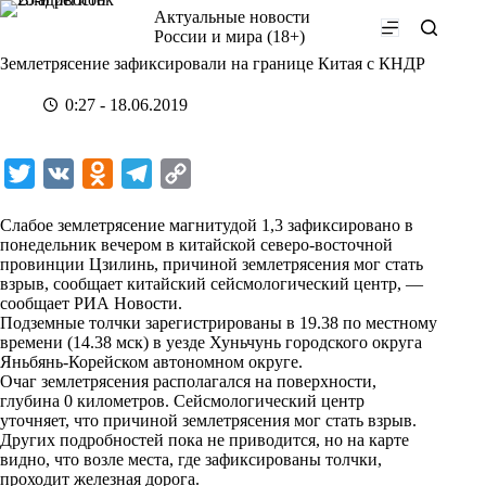
Перейти
Актуальные новости
к
России и мира (18+)
сути
Землетрясение зафиксировали на границе Китая с КНДР
0:27 - 18.06.2019
T
V
O
T
C
w
K
d
e
o
Слабое землетрясение магнитудой 1,3 зафиксировано в
i
n
l
p
понедельник вечером в китайской северо-восточной
провинции Цзилинь, причиной землетрясения мог стать
t
o
e
y
взрыв, сообщает китайский сейсмологический центр, —
t
k
g
L
сообщает
РИА Новости
.
Подземные толчки зарегистрированы в 19.38 по местному
e
l
r
i
времени (14.38 мск) в уезде Хуньчунь городского округа
r
a
a
n
Яньбянь-Корейском автономном округе.
Очаг землетрясения располагался на поверхности,
s
m
k
глубина 0 километров. Сейсмологический центр
s
уточняет, что причиной землетрясения мог стать взрыв.
Других подробностей пока не приводится, но на карте
n
видно, что возле места, где зафиксированы толчки,
i
проходит железная дорога.