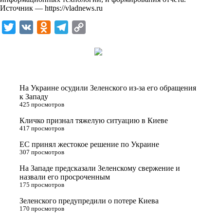
Источник —
https://vladnews.ru
T
V
O
T
C
w
K
d
e
o
i
n
l
p
t
o
e
y
t
k
g
L
На Украине осудили Зеленского из-за его обращения
e
l
r
i
к Западу
425 просмотров
r
a
a
n
Кличко признал тяжелую ситуацию в Киеве
s
m
k
417 просмотров
s
ЕС принял жестокое решение по Украине
n
307 просмотров
i
На Западе предсказали Зеленскому свержение и
назвали его просроченным
k
175 просмотров
i
Зеленского предупредили о потере Киева
170 просмотров