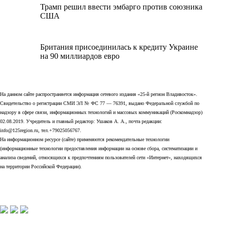
Трамп решил ввести эмбарго против союзника
США
Британия присоединилась к кредиту Украине
на 90 миллиардов евро
На данном сайте распространяется информация сетевого издания «25-й регион Владивосток».
Свидетельство о регистрации СМИ ЭЛ № ФС 77 — 76391, выдано Федеральной службой по
надзору в сфере связи, информационных технологий и массовых коммуникаций (Роскомнадзор)
02.08.2019. Учредитель и главный редактор: Ушаков А. А., почта редакции:
info@125region.ru, тел.+79025056767.
На информационном ресурсе (сайте) применяются рекомендательные технологии
(информационные технологии предоставления информации на основе сбора, систематизации и
анализа сведений, относящихся к предпочтениям пользователей сети «Интернет», находящихся
на территории Российской Федерации).