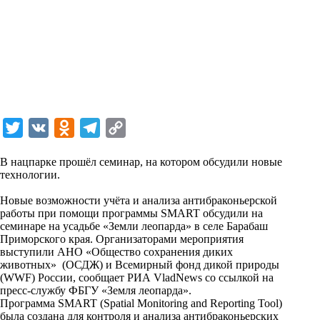
T
V
O
T
C
w
K
d
e
o
В нацпарке прошёл семинар, на котором обсудили новые
i
n
l
p
технологии.
t
o
e
y
Новые возможности учёта и анализа антибраконьерской
t
k
g
L
работы при помощи программы SMART обсудили на
семинаре на усадьбе «Земли леопарда» в селе Барабаш
e
l
r
i
Приморского края. Организаторами мероприятия
r
a
a
n
выступили АНО «Общество сохранения диких
животных» (ОСДЖ) и Всемирный фонд дикой природы
s
m
k
(WWF) России, сообщает РИА VladNews со ссылкой на
s
пресс-службу ФБГУ «Земля леопарда».
Программа SMART (Spatial Monitoring and Reporting Tool)
n
была создана для контроля и анализа антибраконьерских