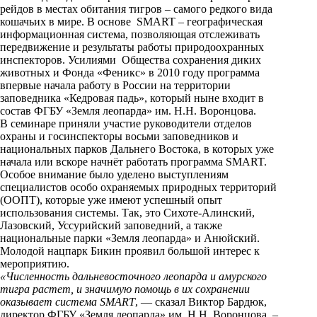
i
рейдов в местах обитания тигров – самого редкого вида
кошачьих в мире. В основе SMART – географическая
k
информационная система, позволяющая отслеживать
передвижение и результаты работы природоохранных
i
инспекторов. Усилиями Общества сохранения диких
животных и Фонда «Феникс» в 2010 году программа
впервые начала работу в России на территории
заповедника «Кедровая падь», который ныне входит в
состав ФГБУ «Земля леопарда» им. Н.Н. Воронцова.
В семинаре приняли участие руководители отделов
охраны и госинспекторы восьми заповедников и
национальных парков Дальнего Востока, в которых уже
начала или вскоре начнёт работать программа SMART.
Особое внимание было уделено выступлениям
специалистов особо охраняемых природных территорий
(ООПТ), которые уже имеют успешный опыт
использования системы. Так, это Сихоте-Алинский,
Лазовский, Уссурийский заповедний, а также
национальные парки «Земля леопарда» и Анюйский.
Молодой нацпарк Бикин проявил большой интерес к
мероприятию.
«Численность дальневосточного леопарда и амурского
тигра растет, и значимую помощь в их сохранении
оказывает система SMART
, — сказал Виктор Бардюк,
директор ФГБУ «Земля леопарда» им. Н.Н. Воронцова. –