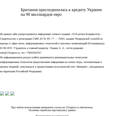
Британия присоединилась к кредиту Украине
на 90 миллиардов евро
На данном сайте распространяется информация сетевого издания «25-й регион Владивосток».
Свидетельство о регистрации СМИ ЭЛ № ФС 77 — 76391, выдано Федеральной службой по
надзору в сфере связи, информационных технологий и массовых коммуникаций (Роскомнадзор)
02.08.2019. Учредитель и главный редактор: Ушаков А. А., почта редакции:
info@125region.ru, тел.+79025056767.
На информационном ресурсе (сайте) применяются рекомендательные технологии
(информационные технологии предоставления информации на основе сбора, систематизации и
анализа сведений, относящихся к предпочтениям пользователей сети «Интернет», находящихся
на территории Российской Федерации).
При любом использовании материалов ссылка на 125region.ru обязательна.
Политика обработки персональных данных
Рекомендательные технологии