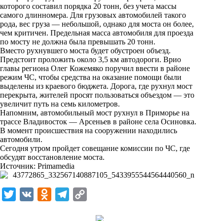
i
которого составил порядка 20 тонн, без учета массы
самого длинномера. Для грузовых автомобилей такого
k
рода, вес груза — небольшой, однако для моста он более,
чем критичен. Предельная масса автомобиля для проезда
i
по мосту не должна была превышать 20 тонн.
Вместо рухнувшего моста будет обустроен объезд.
Предстоит проложить около 3,5 км автодороги. Врио
главы региона Олег Кожемяко поручил ввести в районе
режим ЧС, чтобы средства на оказание помощи были
выделены из краевого бюджета. Дорога, где рухнул мост
перекрыта, жителей просят пользоваться объездом — это
увеличит путь на семь километров.
Напомним, автомобильный мост рухнул в Приморье на
трассе Владивосток — Арсеньев в районе села Осиновка.
В момент происшествия на сооружении находились
автомобили.
Сегодня утром пройдет совещание комиссии по ЧС, где
обсудят восстановление моста.
Источник:
Primamedia
T
V
O
T
C
w
K
d
e
o