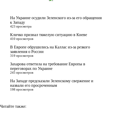
i
n
l
p
t
o
e
y
t
k
g
L
На Украине осудили Зеленского из-за его обращения
e
l
r
i
к Западу
423 просмотра
r
a
a
n
Кличко признал тяжелую ситуацию в Киеве
s
m
k
410 просмотров
s
В Европе обрушились на Каллас из-за резкого
n
заявления о России
319 просмотров
i
Захарова ответила на требование Европы в
k
переговорах по Украине
i
245 просмотров
На Западе предсказали Зеленскому свержение и
назвали его просроченным
198 просмотров
Читайте также: