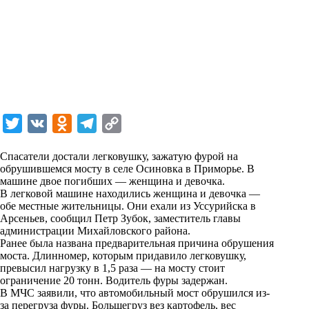
T
V
O
T
C
w
K
d
e
o
Спасатели достали легковушку, зажатую фурой на
i
n
l
p
обрушившемся мосту в селе Осиновка в Приморье. В
машине двое погибших — женщина и девочка.
t
o
e
y
В легковой машине находились женщина и девочка —
t
k
g
L
обе местные жительницы. Они ехали из Уссурийска в
Арсеньев, сообщил Петр Зубок, заместитель главы
e
l
r
i
администрации Михайловского района.
r
a
a
n
Ранее была названа предварительная причина обрушения
моста. Длинномер, которым придавило легковушку,
s
m
k
превысил нагрузку в 1,5 раза — на мосту стоит
s
ограничение 20 тонн. Водитель фуры задержан.
В МЧС заявили, что автомобильный мост обрушился из-
n
за перегруза фуры. Большегруз вез картофель, вес