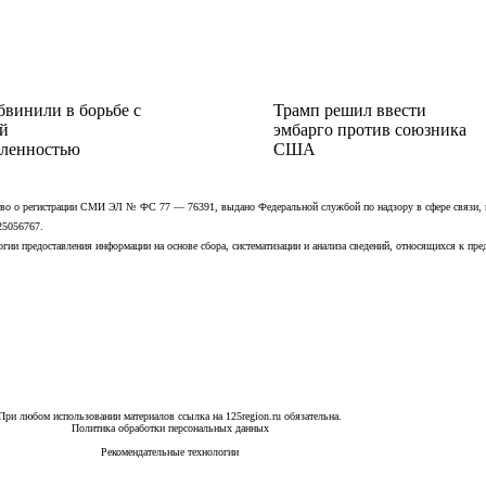
бвинили в борьбе с
Трамп решил ввести
й
эмбарго против союзника
ленностью
США
ьство о регистрации СМИ ЭЛ № ФС 77 — 76391, выдано Федеральной службой по надзору в сфере связи,
25056767.
ии предоставления информации на основе сбора, систематизации и анализа сведений, относящихся к пре
При любом использовании материалов ссылка на 125region.ru обязательна.
Политика обработки персональных данных
Рекомендательные технологии