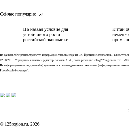
Сейчас популярно
ЦБ назвал условие для
Китай о
устойчивого роста
немецко
российской экономики
промыш
На данном сайте распространяется информация сетевого издания «25-й регион Владивосток». Свидетел
02.08.2019. Учредитель и главный редактор: Ушаков А. А., почта редакции: info@125region.ru, тел.+790
На информационном ресурсе (сайте) применяются рекомендательные технологии (информационные технолог
Российской Федерации).
© 125region.ru, 2026