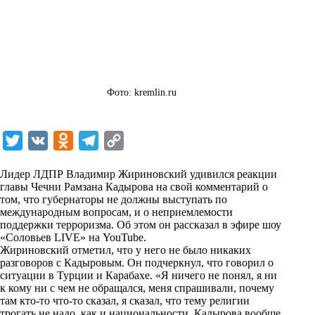
Фото: kremlin.ru
T
V
O
T
C
w
K
d
e
o
Лидер ЛДПР Владимир Жириновский удивился реакции
i
n
l
p
главы Чечни Рамзана Кадырова на свой комментарий о
том, что губернаторы не должны выступать по
t
o
e
y
международным вопросам, и о неприемлемости
t
k
g
L
поддержки терроризма. Об этом он рассказал в эфире шоу
«Соловьев LIVE» на
YouTube
.
e
l
r
i
Жириновский отметил, что у него не было никаких
r
a
a
n
разговоров с Кадыровым. Он подчеркнул, что говорил о
ситуации в Турции и Карабахе. «Я ничего не понял, я ни
s
m
k
к кому ни с чем не обращался, меня спрашивали, почему
s
там кто-то что-то сказал, я сказал, что тему религии
трогать не надо, как и национальности. Кадырова вообще