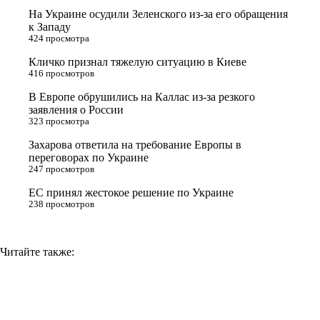
t
k
g
L
На Украине осудили Зеленского из-за его обращения
e
l
r
i
к Западу
424 просмотра
r
a
a
n
Кличко признал тяжелую ситуацию в Киеве
s
m
k
416 просмотров
s
В Европе обрушились на Каллас из-за резкого
n
заявления о России
323 просмотра
i
Захарова ответила на требование Европы в
k
переговорах по Украине
i
247 просмотров
ЕС принял жестокое решение по Украине
238 просмотров
Читайте также: