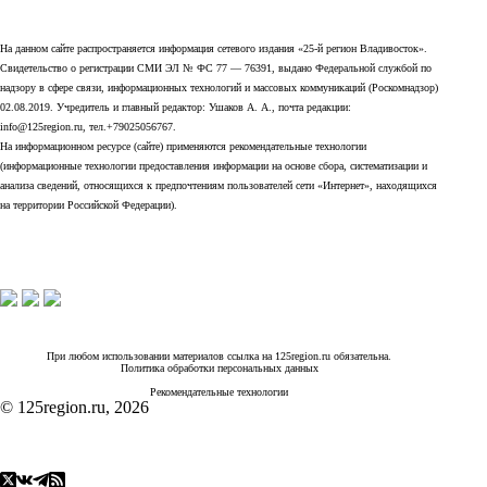
На данном сайте распространяется информация сетевого издания «25-й регион Владивосток».
Свидетельство о регистрации СМИ ЭЛ № ФС 77 — 76391, выдано Федеральной службой по
надзору в сфере связи, информационных технологий и массовых коммуникаций (Роскомнадзор)
02.08.2019. Учредитель и главный редактор: Ушаков А. А., почта редакции:
info@125region.ru, тел.+79025056767.
На информационном ресурсе (сайте) применяются рекомендательные технологии
(информационные технологии предоставления информации на основе сбора, систематизации и
анализа сведений, относящихся к предпочтениям пользователей сети «Интернет», находящихся
на территории Российской Федерации).
При любом использовании материалов ссылка на 125region.ru обязательна.
Политика обработки персональных данных
Рекомендательные технологии
© 125region.ru, 2026