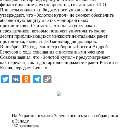
i
финансирование других проектов, связанных с ПРО.
При этом аналитики бюджетного управления
k
утверждают, что «Золотой купол» не сможет обеспечить
абсолютную защиту от атак «одноранговых
i
противников». Считается, что на закупку ракет-
перехватчиков, которые позволят уничтожить около
десяти приближающихся межконтинентальных ракет
противника, выделят 730 миллиардов долларов.
В ноябре 2025 года министр обороны России Андрей
Белоусов в ходе совещания с постоянными членами
Совбеза заявил, что «Золотой купол» предусматривает
как перехват, так и достартовое поражение ракет России и
Китая, передает
Lenta.ru
.
T
V
O
T
C
w
K
d
e
o
i
n
l
p
t
o
e
y
t
k
g
L
На Украине осудили Зеленского из-за его обращения
e
l
r
i
к Западу
437 просмотров
r
a
a
n