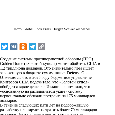
Фото: Global Look Press / Jürgen Schwenkenbecher
T
V
O
T
C
w
K
d
e
o
Создание системы противоракетной обороны (ПРО)
i
n
l
p
Golden Dome («Золотой купол») может обойтись США в
1,2 триллиона долларов. Это значительно превышает
t
o
e
y
заложенную в бюджете сумму, пишет Defense One.
t
k
g
L
Отмечается, что в 2025 году бюджетное управление
Конгресса США подсчитало, что «Золотой купол»
e
l
r
i
обойдется вдвое дешевле. Издание напомнило, что
r
a
a
n
«основанную на расплывчатом указе» систему
первоначально обещали построить за 175 миллиардов
s
m
k
долларов.
s
В течение следующих пяти лет на подорожавшую
разработку планируют потратить более 79 миллиардов
n
долларов. Автор подчеркнул, что это исключает