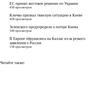
ЕС принял жестокое решение по Украине
s
m
k
430 просмотров
s
Кличко признал тяжелую ситуацию в Киеве
n
428 просмотров
i
Зеленского предупредили о потере Киева
189 просмотров
k
i
В Европе обрушились на Каллас из-за резкого
заявления о России
158 просмотров
Читайте также: