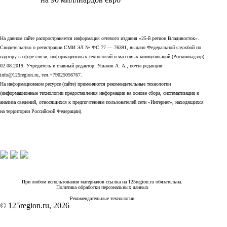
На данном сайте распространяется информация сетевого издания «25-й регион Владивосток».
Свидетельство о регистрации СМИ ЭЛ № ФС 77 — 76391, выдано Федеральной службой по
надзору в сфере связи, информационных технологий и массовых коммуникаций (Роскомнадзор)
02.08.2019. Учредитель и главный редактор: Ушаков А. А., почта редакции:
info@125region.ru, тел.+79025056767.
На информационном ресурсе (сайте) применяются рекомендательные технологии
(информационные технологии предоставления информации на основе сбора, систематизации и
анализа сведений, относящихся к предпочтениям пользователей сети «Интернет», находящихся
на территории Российской Федерации).
При любом использовании материалов ссылка на 125region.ru обязательна.
Политика обработки персональных данных
Рекомендательные технологии
© 125region.ru, 2026