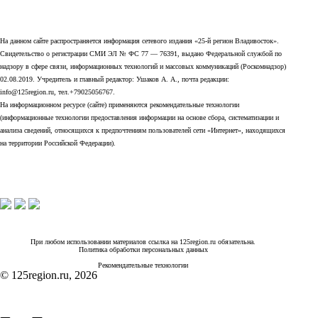
На данном сайте распространяется информация сетевого издания «25-й регион Владивосток».
Свидетельство о регистрации СМИ ЭЛ № ФС 77 — 76391, выдано Федеральной службой по
надзору в сфере связи, информационных технологий и массовых коммуникаций (Роскомнадзор)
02.08.2019. Учредитель и главный редактор: Ушаков А. А., почта редакции:
info@125region.ru, тел.+79025056767.
На информационном ресурсе (сайте) применяются рекомендательные технологии
(информационные технологии предоставления информации на основе сбора, систематизации и
анализа сведений, относящихся к предпочтениям пользователей сети «Интернет», находящихся
на территории Российской Федерации).
При любом использовании материалов ссылка на 125region.ru обязательна.
Политика обработки персональных данных
Рекомендательные технологии
© 125region.ru, 2026