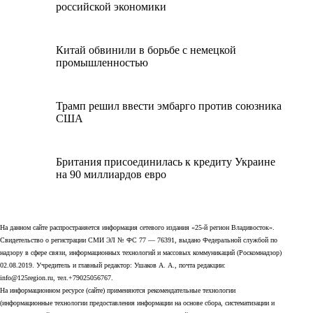
российской экономики
Китай обвинили в борьбе с немецкой
промышленностью
Трамп решил ввести эмбарго против союзника
США
Британия присоединилась к кредиту Украине
на 90 миллиардов евро
На данном сайте распространяется информация сетевого издания «25-й регион Владивосток».
Свидетельство о регистрации СМИ ЭЛ № ФС 77 — 76391, выдано Федеральной службой по
надзору в сфере связи, информационных технологий и массовых коммуникаций (Роскомнадзор)
02.08.2019. Учредитель и главный редактор: Ушаков А. А., почта редакции:
info@125region.ru, тел.+79025056767.
На информационном ресурсе (сайте) применяются рекомендательные технологии
(информационные технологии предоставления информации на основе сбора, систематизации и