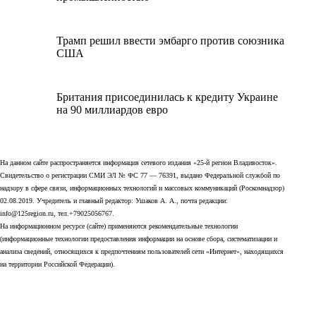
Трамп решил ввести эмбарго против союзника
США
Британия присоединилась к кредиту Украине
на 90 миллиардов евро
На данном сайте распространяется информация сетевого издания «25-й регион Владивосток».
Свидетельство о регистрации СМИ ЭЛ № ФС 77 — 76391, выдано Федеральной службой по
надзору в сфере связи, информационных технологий и массовых коммуникаций (Роскомнадзор)
02.08.2019. Учредитель и главный редактор: Ушаков А. А., почта редакции:
info@125region.ru, тел.+79025056767.
На информационном ресурсе (сайте) применяются рекомендательные технологии
(информационные технологии предоставления информации на основе сбора, систематизации и
анализа сведений, относящихся к предпочтениям пользователей сети «Интернет», находящихся
на территории Российской Федерации).