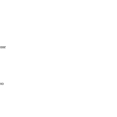
ине
но