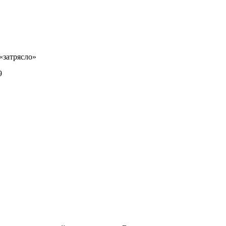
«затрясло»
9