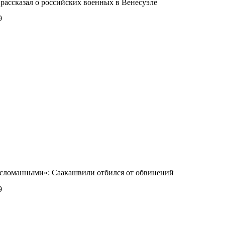
ассказал о российских военных в Венесуэле
9
 сломанными»: Саакашвили отбился от обвинений
9