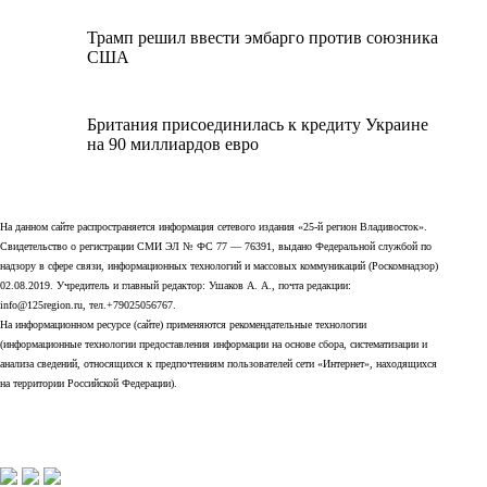
Трамп решил ввести эмбарго против союзника
США
Британия присоединилась к кредиту Украине
на 90 миллиардов евро
На данном сайте распространяется информация сетевого издания «25-й регион Владивосток».
Свидетельство о регистрации СМИ ЭЛ № ФС 77 — 76391, выдано Федеральной службой по
надзору в сфере связи, информационных технологий и массовых коммуникаций (Роскомнадзор)
02.08.2019. Учредитель и главный редактор: Ушаков А. А., почта редакции:
info@125region.ru, тел.+79025056767.
На информационном ресурсе (сайте) применяются рекомендательные технологии
(информационные технологии предоставления информации на основе сбора, систематизации и
анализа сведений, относящихся к предпочтениям пользователей сети «Интернет», находящихся
на территории Российской Федерации).