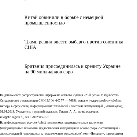
Китай обвинили в борьбе с немецкой
промышленностью
Трамп решил ввести эмбарго против союзника
США
Британия присоединилась к кредиту Украине
на 90 миллиардов евро
На данном сайте распространяется информация сетевого издания «25-й регион Владивосток».
Свидетельство о регистрации СМИ ЭЛ № ФС 77 — 76391, выдано Федеральной службой по
надзору в сфере связи, информационных технологий и массовых коммуникаций (Роскомнадзор)
02.08.2019. Учредитель и главный редактор: Ушаков А. А., почта редакции:
info@125region.ru, тел.+79025056767.
На информационном ресурсе (сайте) применяются рекомендательные технологии
(информационные технологии предоставления информации на основе сбора, систематизации и
анализа сведений, относящихся к предпочтениям пользователей сети «Интернет», находящихся