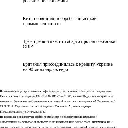
российской экономики
Китай обвинили в борьбе с немецкой
промышленностью
Трамп решил ввести эмбарго против союзника
США
Британия присоединилась к кредиту Украине
на 90 миллиардов евро
На данном сайте распространяется информация сетевого издания «25-й регион Владивосток».
Свидетельство о регистрации СМИ ЭЛ № ФС 77 — 76391, выдано Федеральной службой по
надзору в сфере связи, информационных технологий и массовых коммуникаций (Роскомнадзор)
02.08.2019. Учредитель и главный редактор: Ушаков А. А., почта редакции:
info@125region.ru, тел.+79025056767.
На информационном ресурсе (сайте) применяются рекомендательные технологии
(информационные технологии предоставления информации на основе сбора, систематизации и
анализа сведений, относящихся к предпочтениям пользователей сети «Интернет», находящихся