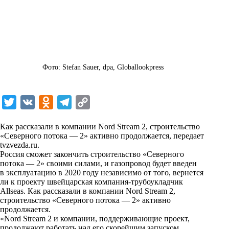
Фото: Stefan Sauer, dpa, Globallookpress
T
V
O
T
C
w
K
d
e
o
Как рассказали в компании Nord Stream 2, строительство
i
n
l
p
«Северного потока — 2» активно продолжается, передает
tvzvezda.ru
t
.
o
e
y
Россия сможет закончить строительство «Северного
t
k
g
L
потока — 2» своими силами, и газопровод будет введен
в эксплуатацию в 2020 году независимо от того, вернется
e
l
r
i
ли к проекту швейцарская компания-трубоукладчик
r
a
a
n
Allseas. Как рассказали в компании Nord Stream 2,
строительство «Северного потока — 2» активно
s
m
k
продолжается.
s
«Nord Stream 2 и компании, поддерживающие проект,
продолжают работать над его скорейшим запуском