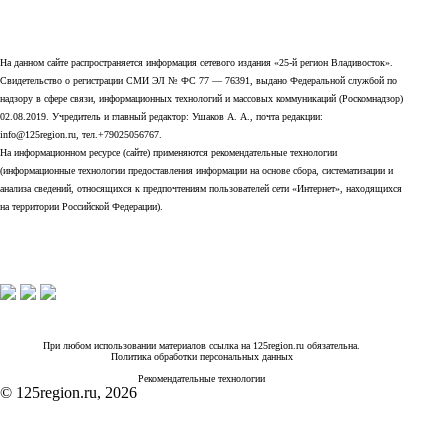
На данном сайте распространяется информация сетевого издания «25-й регион Владивосток».
Свидетельство о регистрации СМИ ЭЛ № ФС 77 — 76391, выдано Федеральной службой по
надзору в сфере связи, информационных технологий и массовых коммуникаций (Роскомнадзор)
02.08.2019. Учредитель и главный редактор: Ушаков А. А., почта редакции:
info@125region.ru, тел.+79025056767.
На информационном ресурсе (сайте) применяются рекомендательные технологии
(информационные технологии предоставления информации на основе сбора, систематизации и
анализа сведений, относящихся к предпочтениям пользователей сети «Интернет», находящихся
на территории Российской Федерации).
При любом использовании материалов ссылка на 125region.ru обязательна.
Политика обработки персональных данных
Рекомендательные технологии
© 125region.ru, 2026