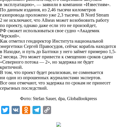
n
в эксплуатацию», — заявили в компании «Известиям».
i
По данным издания, из 2,46 тысячи километров
газопровода проложено уже 2,3 тысячи. В Nord Stream
k
2 не исключают, что Allseas может возобновить работу
по проекту, однако даже если это не произойдет,
i
РФ сможет использоваться свое судно «Академик
Черский».
Как отметил гендиректор Института национальной
энергетики Сергей Правосудов, сейчас корабль находится
в Находке, и путь до Балтики у него займет примерно 1,5-
2 месяца. Это может привести к смещению сроков сдачи
«Северного потока — 2», но задержка не будет
критичной.
В том, что проект будет реализован, не сомневается
ни один из опрошенных журналистами экспертов.
Все они отмечают, что задержка по срокам не принесет
серьезных последствий.
Фото: Stefan Sauer, dpa, Globallookpress
T
V
O
T
C
w
K
d
e
o
i
n
l
p