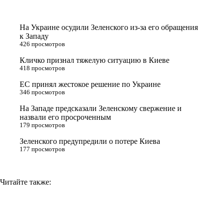
t
o
e
y
t
k
g
L
На Украине осудили Зеленского из-за его обращения
e
l
r
i
к Западу
426 просмотров
r
a
a
n
Кличко признал тяжелую ситуацию в Киеве
s
m
k
418 просмотров
s
ЕС принял жестокое решение по Украине
n
346 просмотров
i
На Западе предсказали Зеленскому свержение и
назвали его просроченным
k
179 просмотров
i
Зеленского предупредили о потере Киева
177 просмотров
Читайте также: