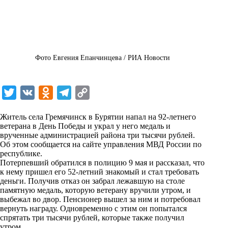
Фото Евгения Епанчинцева / РИА Новости
T
V
O
T
C
w
K
d
e
o
Житель села Гремячинск в Бурятии напал на 92-летнего
i
n
l
p
ветерана в День Победы и украл у него медаль и
врученные администрацией района три тысячи рублей.
t
o
e
y
Об этом сообщается на
сайте
управления МВД России по
t
k
g
L
республике.
Потерпевший обратился в полицию 9 мая и рассказал, что
e
l
r
i
к нему пришел его 52-летний знакомый и стал требовать
r
a
a
n
деньги. Получив отказ он забрал лежавшую на столе
памятную медаль, которую ветерану вручили утром, и
s
m
k
выбежал во двор. Пенсионер вышел за ним и потребовал
s
вернуть награду. Одновременно с этим он попытался
спрятать три тысячи рублей, которые также получил
n
утром.