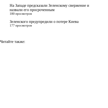
i
На Западе предсказали Зеленскому свержение и
назвали его просроченным
k
180 просмотров
i
Зеленского предупредили о потере Киева
177 просмотров
Читайте также: