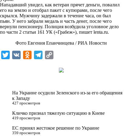
i
Нападавший увидел, как ветеран прячет деньги, повалил
его на землю и отобрал пакет с купюрами, после чего
k
скрылся. Мужчину задержали в течение часа, он был
пьян. У него забрали медаль и часть денег, после чего
i
вернули пенсионеру. Полиция возбудила уголовное дело
по части 2 статьи 161 УК («Грабеж»), пишет
lenta.ru
.
Фото Евгения Епанчинцева / РИА Новости
T
V
O
T
C
w
K
d
e
o
i
n
l
p
t
o
e
y
t
k
g
L
На Украине осудили Зеленского из-за его обращения
e
l
r
i
к Западу
427 просмотров
r
a
a
n
Кличко признал тяжелую ситуацию в Киеве
s
m
k
419 просмотров
s
ЕС принял жестокое решение по Украине
n
359 просмотров