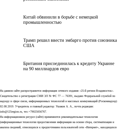
Китай обвинили в борьбе с немецкой
промышленностью
Трамп решил ввести эмбарго против союзника
США
Британия присоединилась к кредиту Украине
на 90 миллиардов евро
На данном сайте распространяется информация сетевого издания «25-й регион Владивосток».
Свидетельство о регистрации СМИ ЭЛ № ФС 77 — 76391, выдано Федеральной службой по
надзору в сфере связи, информационных технологий и массовых коммуникаций (Роскомнадзор)
02.08.2019. Учредитель и главный редактор: Ушаков А. А., почта редакции:
info@125region.ru, тел.+79025056767.
На информационном ресурсе (сайте) применяются рекомендательные технологии
(информационные технологии предоставления информации на основе сбора, систематизации и
анализа сведений, относящихся к предпочтениям пользователей сети «Интернет», находящихся