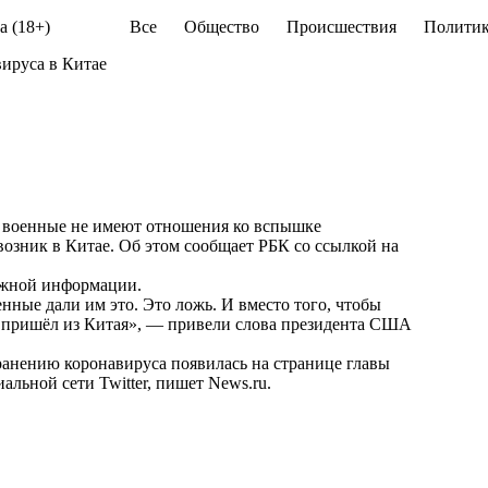
а (18+)
Все
Общество
Происшествия
Политик
ируса в Китае
е военные не имеют отношения ко вспышке
 возник в Китае. Об этом
сообщает
РБК со ссылкой на
ожной информации.
ные дали им это. Это ложь. И вместо того, чтобы
но пришёл из Китая», — привели слова президента США
ранению коронавируса
появилась
на странице главы
льной сети Twitter, пишет
News.ru
.