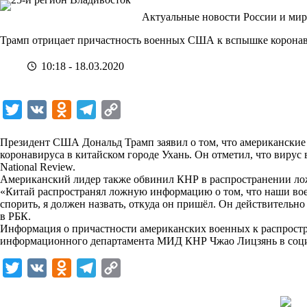
Перейти
Актуальные новости России и мир
к
сути
Трамп отрицает причастность военных США к вспышке коронав
10:18 - 18.03.2020
T
V
O
T
C
w
K
d
e
o
Президент США Дональд Трамп заявил о том, что американски
i
n
l
p
коронавируса в китайском городе Ухань. Он отметил, что вирус
National Review.
t
o
e
y
Американский лидер также обвинил КНР в распространении л
t
k
g
L
«Китай распространял ложную информацию о том, что наши воен
спорить, я должен назвать, откуда он пришёл. Он действитель
e
l
r
i
в РБК.
r
a
a
n
Информация о причастности американских военных к распрост
информационного департамента МИД КНР Чжао Лицзянь в социа
s
m
k
s
T
V
O
T
C
n
w
K
d
e
o
i
i
n
l
p