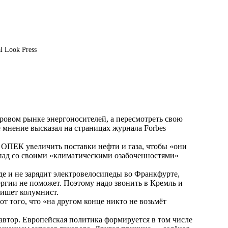
l Look Press
ировом рынке энергоносителей, а пересмотреть свою
 мнение высказал на страницах журнала Forbes
 ОПЕК увеличить поставки нефти и газа, чтобы «они
Запад со своими «климатическими озабоченностями»
де и не зарядит электровелосипеды во Франкфурте,
ергии не поможет. Поэтому надо звонить в Кремль и
ишет
колумнист.
от того, что «на другом конце никто не возьмёт
автор. Европейская политика формируется в том числе