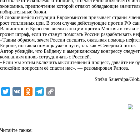
на отказе от ископаемого топлива, что частично объясняется ис
i
экономика, предпочтение которой отдают обладающие значите
избирательные блоки.
k
В сложившейся ситуации Еврокомиссия призывает страны-член
рост топливных цен. В этом случае действующие против РФ санк
i
Вашингтон и Брюссель ввели санкции против Москвы в связи с
грозит штраф, если те станут помогать России разрабатывать н
«Таким образом, зачем России спешить, оказывая помощь нефт
Европе, но такая помощь уже в пути, так как «Северный поток 
Автор убеждён, что Байдену и американскому конгрессу следуе
компаниям вновь сотрудничать с Россией.
«Если мы хотим включить мыслительный процесс, давайте не бу
спокойно попросим её спасти нас», — резюмировал Рапоза.
Stefan Sauer/dpa/Glob
T
V
O
T
C
w
K
d
e
o
i
n
l
p
t
o
e
y
t
k
g
L
Читайте также:
e
l
r
i