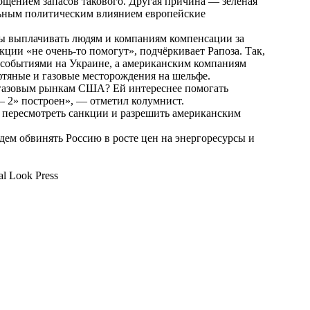
тощением запасов такового. Другая причина — зелёная
льным политическим влиянием европейские
ы выплачивать людям и компаниям компенсации за
ции «не очень-то помогут», подчёркивает Рапоза. Так,
 событиями на Украине, а американским компаниям
ефтяные и газовые месторождения на шельфе.
егазовым рынкам США? Ей интереснее помогать
— 2» построен», — отметил колумнист.
т пересмотреть санкции и разрешить американским
дем обвинять Россию в росте цен на энергоресурсы и
al Look Press