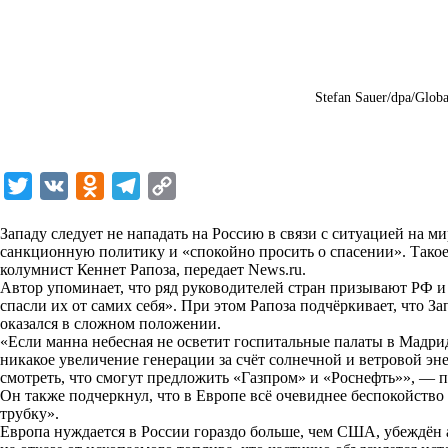
Stefan Sauer/dpa/Globa
T
V
O
T
C
w
K
d
e
o
Западу следует не нападать на Россию в связи с ситуацией на м
i
n
l
p
санкционную политику и «спокойно просить о спасении». Такое
колумнист Кеннет Рапоза, передает
t
o
e
y
News.ru
.
Автор упоминает, что ряд руководителей стран призывают РФ и
t
k
g
L
спасли их от самих себя». При этом Рапоза подчёркивает, что 
оказался в сложном положении.
e
l
r
i
«Если манна небесная не осветит госпитальные палаты в Мадри
r
a
a
n
никакое увеличение генерации за счёт солнечной и ветровой эн
смотреть, что смогут предложить «Газпром» и «Роснефть»», —
п
s
m
k
Он также подчеркнул, что в Европе всё очевиднее беспокойство 
s
трубку».
Европа нуждается в России гораздо больше, чем США, убеждён 
n