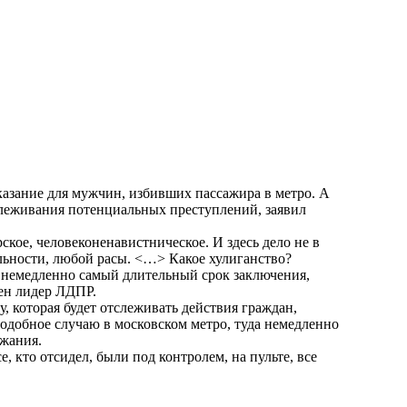
зание для мужчин, избивших пассажира в метро. А
тслеживания потенциальных преступлений, заявил
ское, человеконенавистническое. И здесь дело не в
ьности, любой расы. <…> Какое хулиганство?
 немедленно самый длительный срок заключения,
ен лидер ЛДПР.
, которая будет отслеживать действия граждан,
одобное случаю в московском метро, туда немедленно
ржания.
е, кто отсидел, были под контролем, на пульте, все