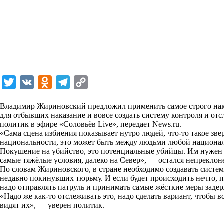
T
V
O
T
C
w
K
d
e
o
Владимир Жириновский предложил применить самое строго нака
i
n
l
p
для отбывших наказание и вовсе создать систему контроля и о
политик в эфире «Соловьёв Live», передает
t
o
e
y
News.ru
.
«Сама сцена избиения показывает нутро людей, что-то такое звер
t
k
g
L
национальности, это может быть между людьми любой национал
Покушение на убийство, это потенциальные убийцы. Им нужен
e
l
r
i
самые тяжёлые условия, далеко на Север», —
остался
непреклон
r
a
a
n
По словам Жириновского, в стране необходимо создавать систему
недавно покинувших тюрьму. И если будет происходить нечто, п
s
m
k
надо отправлять патруль и принимать самые жёсткие меры заде
s
«Надо же как-то отслеживать это, надо сделать вариант, чтобы вс
видят их», — уверен политик.
n
i