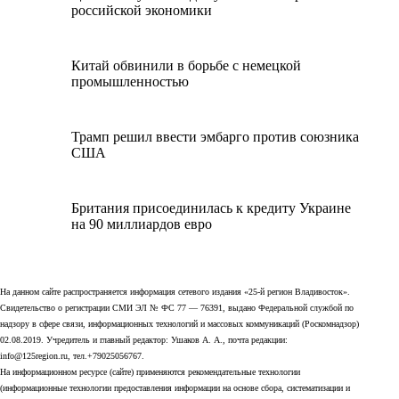
российской экономики
Китай обвинили в борьбе с немецкой
промышленностью
Трамп решил ввести эмбарго против союзника
США
Британия присоединилась к кредиту Украине
на 90 миллиардов евро
На данном сайте распространяется информация сетевого издания «25-й регион Владивосток».
Свидетельство о регистрации СМИ ЭЛ № ФС 77 — 76391, выдано Федеральной службой по
надзору в сфере связи, информационных технологий и массовых коммуникаций (Роскомнадзор)
02.08.2019. Учредитель и главный редактор: Ушаков А. А., почта редакции:
info@125region.ru, тел.+79025056767.
На информационном ресурсе (сайте) применяются рекомендательные технологии
(информационные технологии предоставления информации на основе сбора, систематизации и