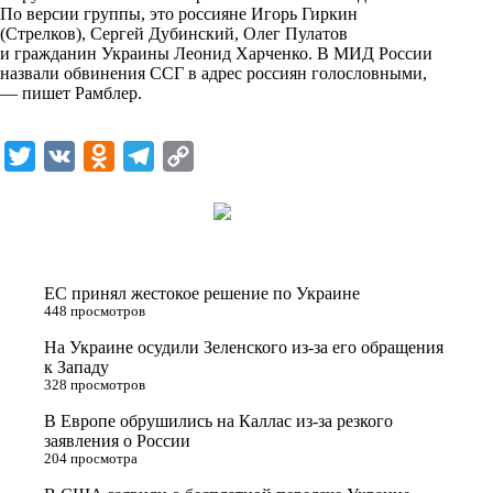
По версии группы, это россияне Игорь Гиркин
k
(Стрелков), Сергей Дубинский, Олег Пулатов
и гражданин Украины Леонид Харченко. В МИД России
i
назвали обвинения ССГ в адрес россиян голословными,
— пишет
Рамблер
.
T
V
O
T
C
w
K
d
e
o
i
n
l
p
t
o
e
y
t
k
g
L
ЕС принял жестокое решение по Украине
e
l
r
i
448 просмотров
r
a
a
n
На Украине осудили Зеленского из-за его обращения
к Западу
s
m
k
328 просмотров
s
В Европе обрушились на Каллас из-за резкого
n
заявления о России
204 просмотра
i