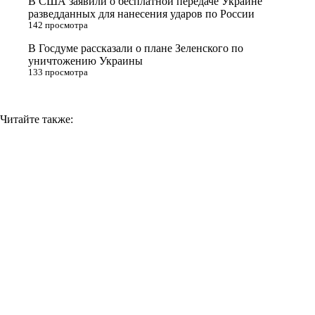
В США заявили о бесплатной передаче Украине
k
разведданных для нанесения ударов по России
i
142 просмотра
В Госдуме рассказали о плане Зеленского по
уничтожению Украины
133 просмотра
Читайте также: