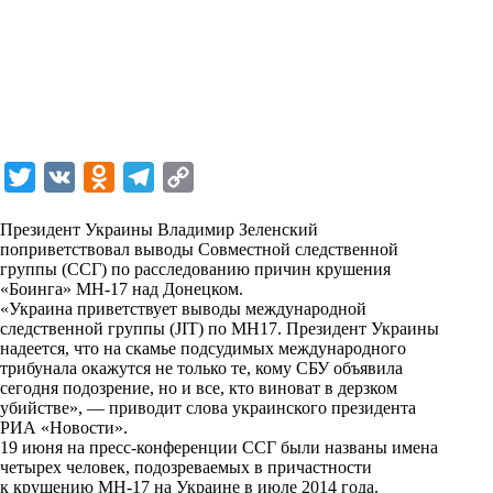
T
V
O
T
C
w
K
d
e
o
Президент Украины Владимир Зеленский
i
n
l
p
поприветствовал выводы Совместной следственной
группы (ССГ) по расследованию причин крушения
t
o
e
y
«Боинга» MH-17 над Донецком.
t
k
g
L
«Украина приветствует выводы международной
следственной группы (JIT) по MH17. Президент Украины
e
l
r
i
надеется, что на скамье подсудимых международного
r
a
a
n
трибунала окажутся не только те, кому СБУ объявила
сегодня подозрение, но и все, кто виноват в дерзком
s
m
k
убийстве», — приводит слова украинского президента
s
РИА «Новости».
19 июня на пресс-конференции ССГ были названы имена
n
четырех человек, подозреваемых в причастности
i
к крушению MH-17 на Украине в июле 2014 года.