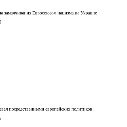
на замалчивания Евросоюзом нацизма на Украине
6
азвал посредственными европейских политиков
6