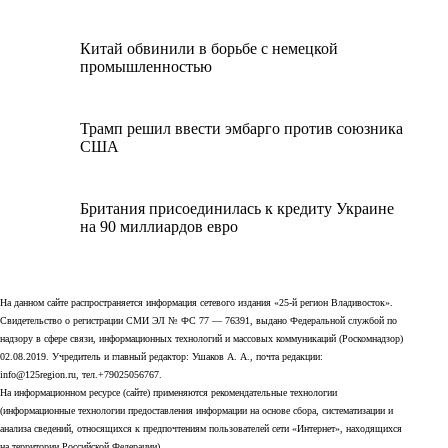
Китай обвинили в борьбе с немецкой
промышленностью
Трамп решил ввести эмбарго против союзника
США
Британия присоединилась к кредиту Украине
на 90 миллиардов евро
На данном сайте распространяется информация сетевого издания «25-й регион Владивосток».
Свидетельство о регистрации СМИ ЭЛ № ФС 77 — 76391, выдано Федеральной службой по
надзору в сфере связи, информационных технологий и массовых коммуникаций (Роскомнадзор)
02.08.2019. Учредитель и главный редактор: Ушаков А. А., почта редакции:
info@125region.ru, тел.+79025056767.
На информационном ресурсе (сайте) применяются рекомендательные технологии
(информационные технологии предоставления информации на основе сбора, систематизации и
анализа сведений, относящихся к предпочтениям пользователей сети «Интернет», находящихся
на территории Российской Федерации).