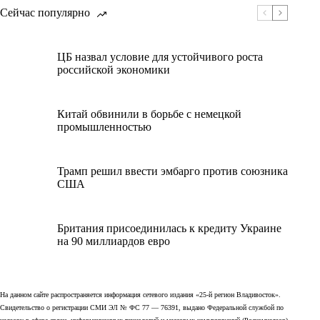
Сейчас популярно
ЦБ назвал условие для устойчивого роста
российской экономики
Китай обвинили в борьбе с немецкой
промышленностью
Трамп решил ввести эмбарго против союзника
США
Британия присоединилась к кредиту Украине
на 90 миллиардов евро
На данном сайте распространяется информация сетевого издания «25-й регион Владивосток».
Свидетельство о регистрации СМИ ЭЛ № ФС 77 — 76391, выдано Федеральной службой по