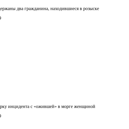
ержаны два гражданина, находившиеся в розыске
9
ерку инцидента с «ожившей» в морге женщиной
9