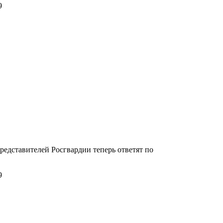
9
едставителей Росгвардии теперь ответят по
9