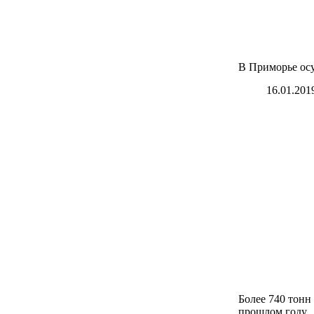
В Приморье осу
16.01.201
Более 740 тонн
прошлом году