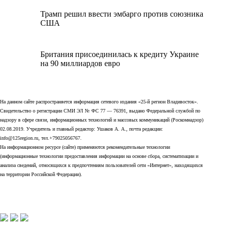
Трамп решил ввести эмбарго против союзника
США
Британия присоединилась к кредиту Украине
на 90 миллиардов евро
На данном сайте распространяется информация сетевого издания «25-й регион Владивосток».
Свидетельство о регистрации СМИ ЭЛ № ФС 77 — 76391, выдано Федеральной службой по
надзору в сфере связи, информационных технологий и массовых коммуникаций (Роскомнадзор)
02.08.2019. Учредитель и главный редактор: Ушаков А. А., почта редакции:
info@125region.ru, тел.+79025056767.
На информационном ресурсе (сайте) применяются рекомендательные технологии
(информационные технологии предоставления информации на основе сбора, систематизации и
анализа сведений, относящихся к предпочтениям пользователей сети «Интернет», находящихся
на территории Российской Федерации).