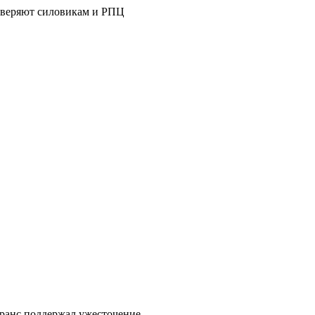
оверяют силовикам и РПЦ
ранс поддержал ужесточение