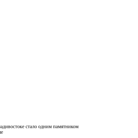
адивостоке стало одним памятником
ше