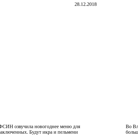
28.12.2018
ФСИН озвучила новогоднее меню для
Во Вл
заключенных. Будут икра и пельмени
боль