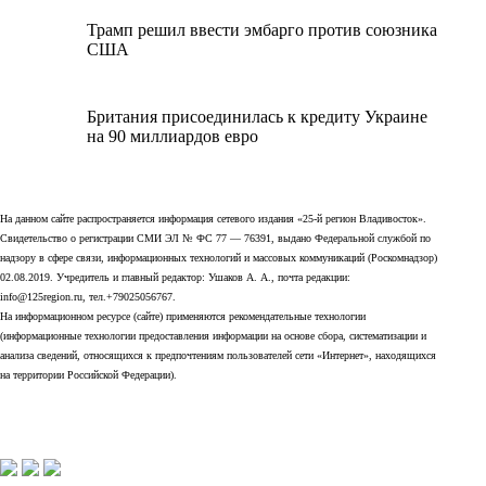
Трамп решил ввести эмбарго против союзника
США
Британия присоединилась к кредиту Украине
на 90 миллиардов евро
На данном сайте распространяется информация сетевого издания «25-й регион Владивосток».
Свидетельство о регистрации СМИ ЭЛ № ФС 77 — 76391, выдано Федеральной службой по
надзору в сфере связи, информационных технологий и массовых коммуникаций (Роскомнадзор)
02.08.2019. Учредитель и главный редактор: Ушаков А. А., почта редакции:
info@125region.ru, тел.+79025056767.
На информационном ресурсе (сайте) применяются рекомендательные технологии
(информационные технологии предоставления информации на основе сбора, систематизации и
анализа сведений, относящихся к предпочтениям пользователей сети «Интернет», находящихся
на территории Российской Федерации).