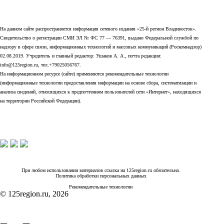
На данном сайте распространяется информация сетевого издания «25-й регион Владивосток».
Свидетельство о регистрации СМИ ЭЛ № ФС 77 — 76391, выдано Федеральной службой по
надзору в сфере связи, информационных технологий и массовых коммуникаций (Роскомнадзор)
02.08.2019. Учредитель и главный редактор: Ушаков А. А., почта редакции:
info@125region.ru, тел.+79025056767.
На информационном ресурсе (сайте) применяются рекомендательные технологии
(информационные технологии предоставления информации на основе сбора, систематизации и
анализа сведений, относящихся к предпочтениям пользователей сети «Интернет», находящихся
на территории Российской Федерации).
При любом использовании материалов ссылка на 125region.ru обязательна.
Политика обработки персональных данных
Рекомендательные технологии
© 125region.ru, 2026