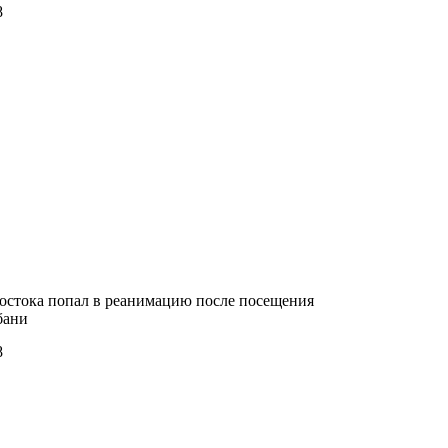
8
остока попал в реанимацию после посещения
бани
8