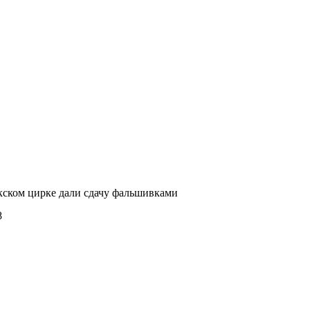
кском цирке дали сдачу фальшивками
8