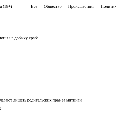
а (18+)
Все
Общество
Происшествия
Политик
ионы на добычу краба
лагают лишать родительских прав за митинги
8