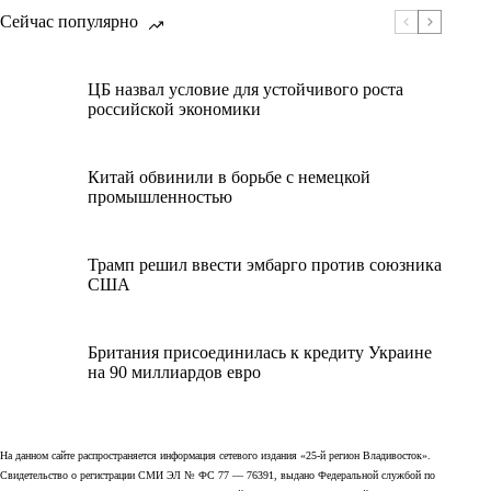
Сейчас популярно
ЦБ назвал условие для устойчивого роста
российской экономики
Китай обвинили в борьбе с немецкой
промышленностью
Трамп решил ввести эмбарго против союзника
США
Британия присоединилась к кредиту Украине
на 90 миллиардов евро
На данном сайте распространяется информация сетевого издания «25-й регион Владивосток».
Свидетельство о регистрации СМИ ЭЛ № ФС 77 — 76391, выдано Федеральной службой по