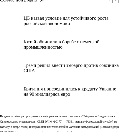
ЦБ назвал условие для устойчивого роста
российской экономики
Китай обвинили в борьбе с немецкой
промышленностью
Трамп решил ввести эмбарго против союзника
США
Британия присоединилась к кредиту Украине
на 90 миллиардов евро
На данном сайте распространяется информация сетевого издания «25-й регион Владивосток».
Свидетельство о регистрации СМИ ЭЛ № ФС 77 — 76391, выдано Федеральной службой по
надзору в сфере связи, информационных технологий и массовых коммуникаций (Роскомнадзор)