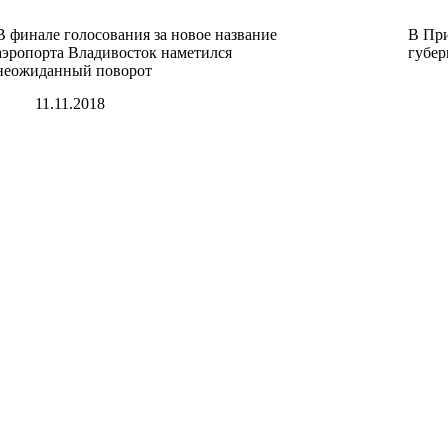
В финале голосования за новое название
В При
аэропорта Владивосток наметился
губер
неожиданный поворот
11.11.2018