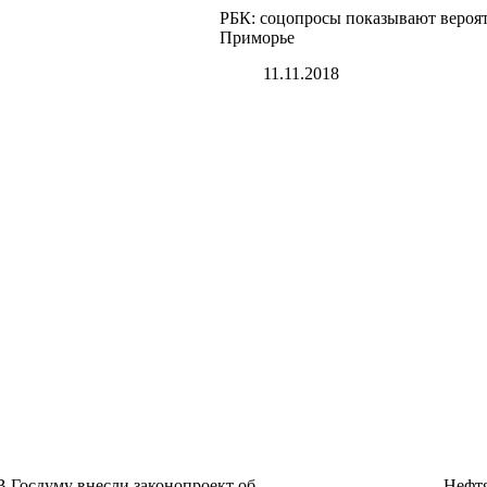
РБК: соцопросы показывают вероят
Приморье
11.11.2018
В Госдуму внесли законопроект об
Нефтя