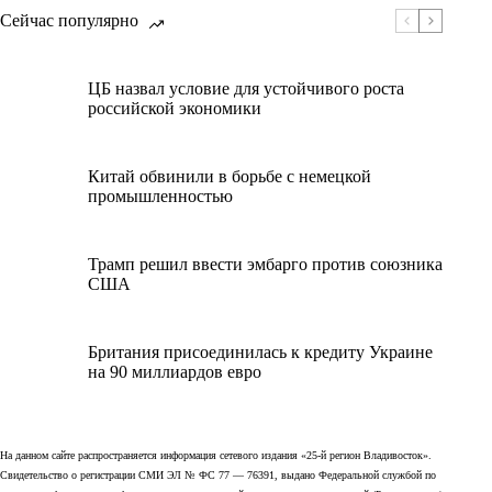
Сейчас популярно
ЦБ назвал условие для устойчивого роста
российской экономики
Китай обвинили в борьбе с немецкой
промышленностью
Трамп решил ввести эмбарго против союзника
США
Британия присоединилась к кредиту Украине
на 90 миллиардов евро
На данном сайте распространяется информация сетевого издания «25-й регион Владивосток».
Свидетельство о регистрации СМИ ЭЛ № ФС 77 — 76391, выдано Федеральной службой по